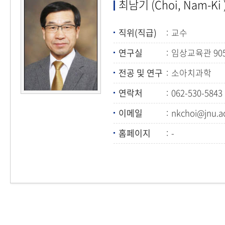
최남기 (Choi, Nam-Ki 
직위(직급)
교수
연구실
임상교육관 90
전공 및 연구
소아치과학
연락처
062-530-5843
이메일
nkchoi@jnu.ac
홈페이지
-