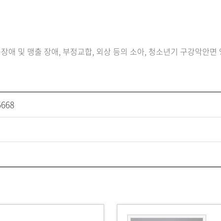
장애 및 맹출 장애, 부정교합, 외상 등의 소아, 청소년기 구강악안면
5668