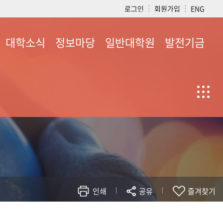
로그인
회원가입
ENG
대학소식
정보마당
일반대학원
발전기금
대학행사 및 소식
공지사항
교육목표
발전기금 안내
교실소식
서식
입학안내
후원 소식
동아리소식
정보공개
학과내부규정
기부자 명단
용봉치인소식
규정 및 지침
대학원 현황
모금액 및 활용실적
소식지
자료실
대학원 학사일정
청
인쇄
공유
즐겨찾기