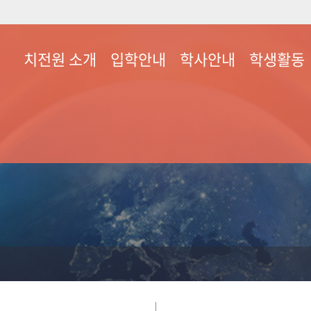
치전원 소개
입학안내
학사안내
학생활동
치전원장 인사
석사과정
학사일정
학생회 조직도
교육목표
학·석사통합과정
교육과정
회칙
역량
입학공지사항
강의시간표
동아리안내
연혁
장학금정보
학생봉사실적
교실/교수진 소개
학생건강검진
부서별 연락처
시설물 사용신
시설안내
찾아오시는길