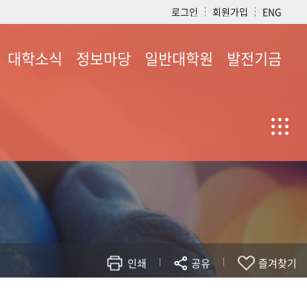
로그인
회원가입
ENG
대학소식
정보마당
일반대학원
발전기금
대학행사 및 소식
공지사항
교육목표
발전기금 안내
교실소식
서식
입학안내
후원 소식
동아리소식
정보공개
학과내부규정
기부자 명단
용봉치인소식
규정 및 지침
대학원 현황
모금액 및 활용실적
소식지
자료실
대학원 학사일정
청
인쇄
공유
즐겨찾기