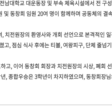
전남대학교 대운동장 및 부속 체육시설에서 전 구
원 및 동창회 임원
20
여 명이 함께하며 공동체의 결
며
,
치전원장의 환영사와 개회 선언으로 본격적인 
쳐졌고
,
점심 식사 후에는 티볼
,
여왕피구
,
단체 줄넘기
표하고
,
이어 동창회 회장과 치전원장의 시상
,
폐회 
학년
,
종합우승은
3
학년이 차지하였으며
,
동창회장님