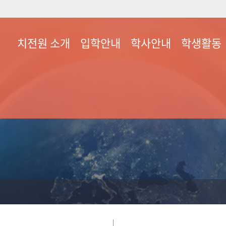
치전원 소개
입학안내
학사안내
학생활동
치전원장 인사
석사과정
학사일정
학생회 조직도
교육목표
학·석사통합과정
교육과정
회칙
역량
입학공지사항
강의시간표
동아리안내
연혁
장학금정보
학생봉사실적
교실/교수진 소개
학생건강검진
부서별 연락처
시설물 사용신
시설안내
찾아오시는길