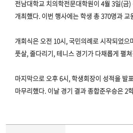
전남대학교 치의학전문대학원이
4
월
3
일
(
금
)
개최했다
.
이번 행사에는 학생 총
370
명과 교
개회식은 오전
10
시
,
국민의례로 시작되었으
풋살
,
줄다리기
,
테니스 경기가 다채롭게 펼
마지막으로 오후
6
시
,
학생회장이 성적을 발
마무리했다
.
이날 경기 결과 종합준우승은
2