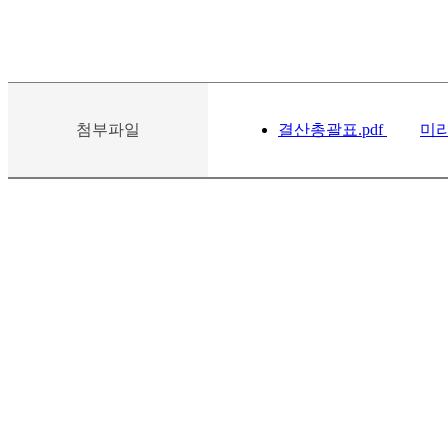
첨부파일
결산총괄표.pdf
미