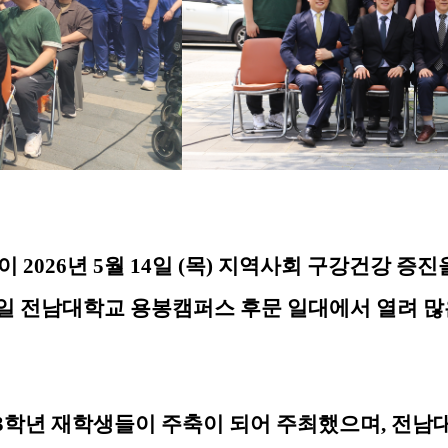
이
2026
년
5
월
14
일
(
목
)
지역사회 구강건강 증진
일 전남대학교 용봉캠퍼스 후문 일대에서 열려 많
3
학년 재학생들이 주축이 되어 주최했으며
,
전남대